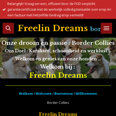
Belangrijk! Vraag om een, officieel door de FOD verplicht
Ga
garantiecertificaat met de werkelijk volledig betaalde som erop én
direct
een factuur met hetzelfde bedrag erop vermeld!
naar
de
Freelin Dreams
border c
hoofdinhoud
Onze droom en passie : Border Collies
Ons Doel : Karakter , schoonheid en werklust ...
Welkom en geniet van onze honden ...
Welkom bij :
Freelin Dreams
Welkom / Welcome / Bienvenue / Willkommen
Border Collies
Freelin Dreams