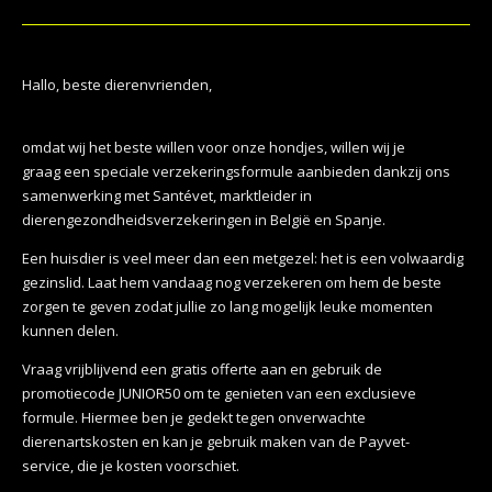
o
e
e
e
e
e
e
t
m
k
r
r
r
r
r
i
m
r
r
r
r
n
e
e
e
e
e
n
n
n
n
n
Hallo, beste dierenvrienden,
g
:
4
omdat wij het beste willen voor onze hondjes, willen wij je
.
graag een speciale verzekeringsformule aanbieden dankzij ons
1
samenwerking met Santévet, marktleider in
1
dierengezondheidsverzekeringen in België en Spanje.
1
1
Een huisdier is veel meer dan een metgezel: het is een volwaardig
1
gezinslid. Laat hem vandaag nog verzekeren om hem de beste
1
zorgen te geven zodat jullie zo lang mogelijk leuke momenten
1
kunnen delen.
1
Vraag vrijblijvend een gratis offerte aan en gebruik de
1
promotiecode JUNIOR50 om te genieten van een exclusieve
1
formule. Hiermee ben je gedekt tegen onverwachte
1
dierenartskosten en kan je gebruik maken van de Payvet-
1
service, die je kosten voorschiet.
1