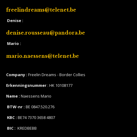
freelindreams@telenet.be
Denise :
denise.rousseau@pandora.be
Mario :
mario.naessens@telenet.be
Company :
Freelin Dreams - Border Collies
Erkenningsnummer
: HK 10108177
Name :
Naessens Mario
BTW-nr :
BE 0847.520.276
KBC :
BE74 7370 3658 4807
BIC :
KREDBEBB