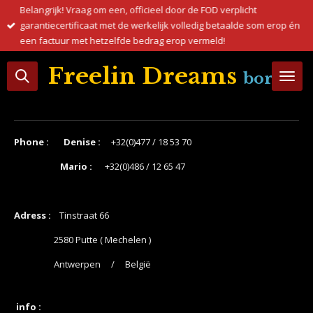
Belangrijk! Vraag om een, officieel door de FOD verplicht
Ga
garantiecertificaat met de werkelijk volledig betaalde som erop én
direct
een factuur met hetzelfde bedrag erop vermeld!
naar
de
Freelin Dreams
border c
hoofdinhoud
Phone : Denise :
+32(0)477 / 18 53 70
Mario :
+32(0)486 / 12 65 47
Adress :
Tinstraat 66
2580 Putte ( Mechelen )
Antwerpen / België
info :