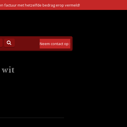
ordt, en hebt u te maken met een eerlijke en erkende fokker!
Neem contact op :
 wit