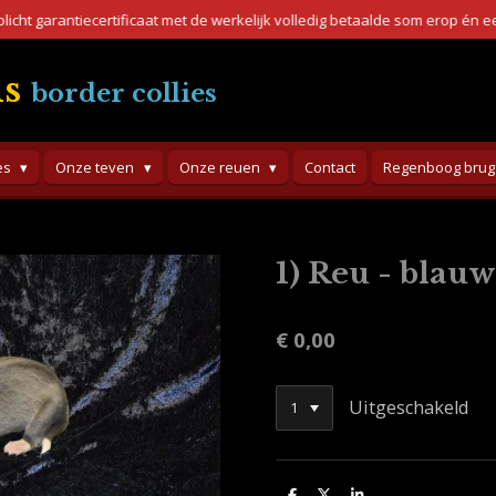
Pas dan weet u zeker dat je niet bedrogen w
s
border collies
es
Onze teven
Onze reuen
Contact
Regenboog brug
1) Reu - blauw
€ 0,00
Uitgeschakeld